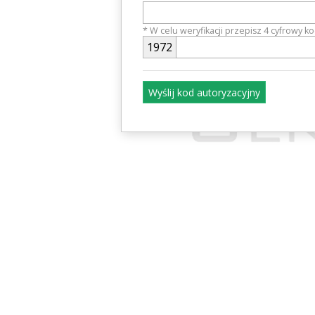
* W celu weryfikacji przepisz 4 cyfrowy k
1
9
7
2
Wyślij kod autoryzacyjny