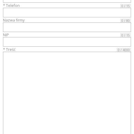
* Telefon
0 / 15
Nazwa firmy
0 / 80
NIP
0 / 15
* Treść
0 / 4000