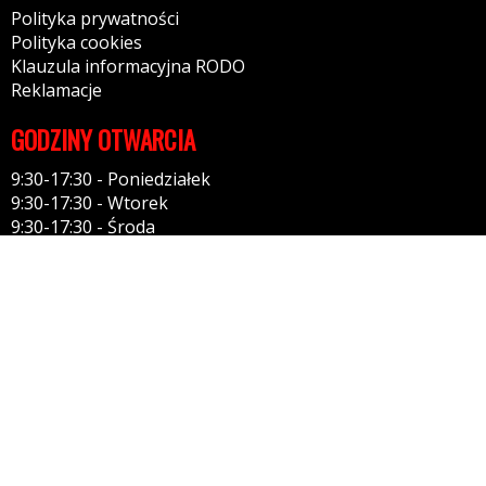
Polityka prywatności
Polityka cookies
Klauzula informacyjna RODO
Reklamacje
GODZINY OTWARCIA
9:30-17:30 - Poniedziałek
9:30-17:30 - Wtorek
9:30-17:30 - Środa
9:30-17:30 - Czwartek
9:30-17:30 - Piątek
9:30-14:30 - Sobota
10:00-13:00 - Niedziela
KONTAKT
Tel: 512522881
98-220 Zduńska Wola
Kontakt: przez formularz