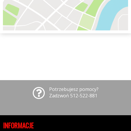
Potrzebujesz pomocy?
Zadzwoń 512-522-881
INFORMACJE