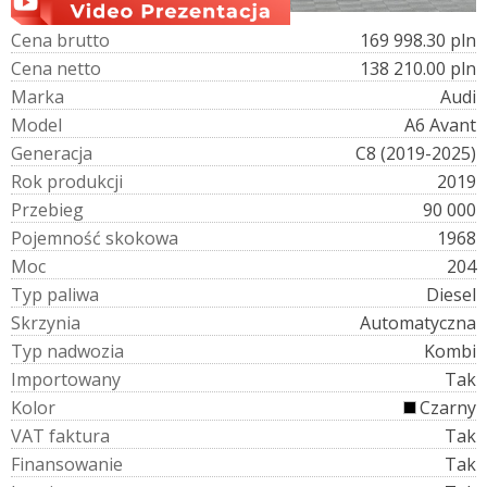
C
e
n
a
b
r
u
t
t
o
169 998.30 pln
C
e
n
a
n
e
t
t
o
138 210.00 pln
M
a
r
k
a
Audi
M
o
d
e
l
A6 Avant
G
e
n
e
r
a
c
j
a
C8 (2019-2025)
R
o
k
p
r
o
d
u
k
c
j
i
2019
P
r
z
e
b
i
e
g
90 000
P
o
j
e
m
n
o
ś
ć
s
k
o
k
o
w
a
1968
M
o
c
204
T
y
p
p
a
l
i
w
a
Diesel
S
k
r
z
y
n
i
a
Automatyczna
T
y
p
n
a
d
w
o
z
i
a
Kombi
I
m
p
o
r
t
o
w
a
n
y
Tak
K
o
l
o
r
Czarny
V
A
T
f
a
k
t
u
r
a
Tak
F
i
n
a
n
s
o
w
a
n
i
e
Tak