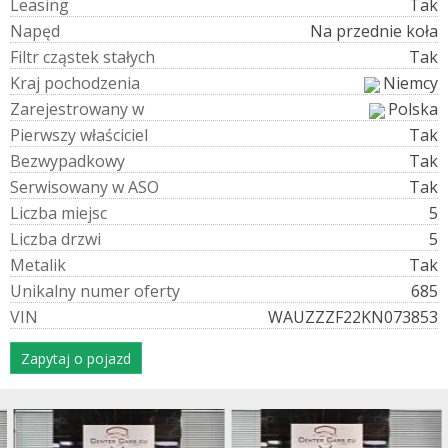
L
e
a
s
i
n
g
Tak
N
a
p
ę
d
Na przednie koła
F
i
l
t
r
c
z
ą
s
t
e
k
s
t
a
ł
y
c
h
Tak
K
r
a
j
p
o
c
h
o
d
z
e
n
i
a
Niemcy
Z
a
r
e
j
e
s
t
r
o
w
a
n
y
w
Polska
P
i
e
r
w
s
z
y
w
ł
a
ś
c
i
c
i
e
l
Tak
B
e
z
w
y
p
a
d
k
o
w
y
Tak
S
e
r
w
i
s
o
w
a
n
y
w
A
S
O
Tak
L
i
c
z
b
a
m
i
e
j
s
c
5
L
i
c
z
b
a
d
r
z
w
i
5
M
e
t
a
l
i
k
Tak
U
n
i
k
a
l
n
y
n
u
m
e
r
o
f
e
r
t
y
685
V
I
N
WAUZZZF22KN073853
Zapytaj o pojazd