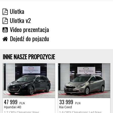
Ulotka
Ulotka v2
Video prezentacja
Dojedź do pojazdu
INNE NASZE PROPOZYCJE
47 999
33 999
PLN
PLN
Hyundai i40
Kia Ceed
1.7 CRDi Climatonic Navi
1.6 CRDI Climatronic Led Navi