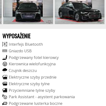
WYPOSAŻENIE
I
n
t
e
r
f
e
j
s
B
l
u
e
t
o
o
t
h
G
n
i
a
z
d
o
U
S
B
P
o
d
g
r
z
e
w
a
n
y
f
o
t
e
l
k
i
e
r
o
w
c
y
K
i
e
r
o
w
n
i
c
a
w
i
e
l
o
f
u
n
k
c
y
j
n
a
C
z
u
j
n
i
k
d
e
s
z
c
z
u
E
l
e
k
t
r
y
c
z
n
e
s
z
y
b
y
p
r
z
e
d
n
i
e
E
l
e
k
t
r
y
c
z
n
e
s
z
y
b
y
t
y
l
n
e
P
r
z
y
c
i
e
m
n
i
a
n
e
t
y
l
n
e
s
z
y
b
y
P
a
r
k
A
s
s
i
s
t
a
n
t
-
a
s
y
s
t
e
n
t
p
a
r
k
o
w
a
n
i
a
P
o
d
g
r
z
e
w
a
n
e
l
u
s
t
e
r
k
a
b
o
c
z
n
e