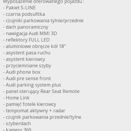
Wyposażenie oferowanego pojazdu :
- Pakiet S-LINE
- czarna podsufitka
- czujniki parkowania tylnie/przednie
- dach panoramiczny
- nawigacja Audi MMI 3D
- reflektory FULL LED
- aluminiowe obręcze kół 18"
- asystent pasa ruchu
- asystent kierowcy
- przyciemniane szyby
- Audi phone box
- Audi pre sense front
- Audi parking system plus
- panel sterujący Rear Seat Remote
- Home Link
- pamięć fotele kierowcy
- tempomat aktywny + radar
- czujnik parkowania przednie/tylne
- szyberdach
- kamery 360