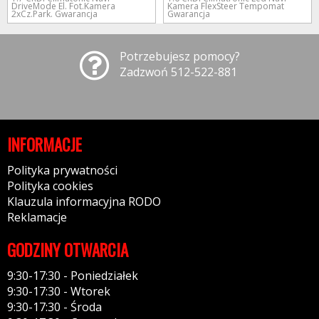
DriveMode El. Fot.Kamera
Kamera FlexSteer Tempomat
2xCz.Park. Gwarancja
Gwarancja
Potrzebujesz pomocy?
Zadzwoń 512-522-881
INFORMACJE
Polityka prywatności
Polityka cookies
Klauzula informacyjna RODO
Reklamacje
GODZINY OTWARCIA
9:30-17:30 - Poniedziałek
9:30-17:30 - Wtorek
9:30-17:30 - Środa