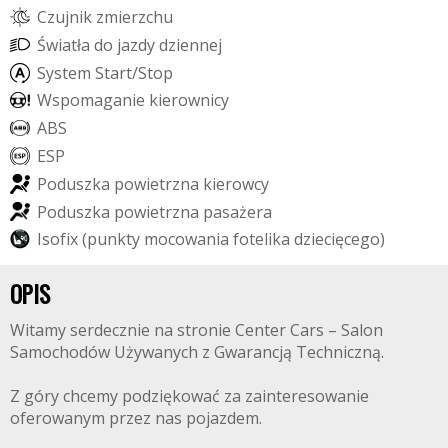
C
z
u
j
n
i
k
z
m
i
e
r
z
c
h
u
Ś
w
i
a
t
ł
a
d
o
j
a
z
d
y
d
z
i
e
n
n
e
j
S
y
s
t
e
m
S
t
a
r
t
/
S
t
o
p
W
s
p
o
m
a
g
a
n
i
e
k
i
e
r
o
w
n
i
c
y
A
B
S
E
S
P
P
o
d
u
s
z
k
a
p
o
w
i
e
t
r
z
n
a
k
i
e
r
o
w
c
y
P
o
d
u
s
z
k
a
p
o
w
i
e
t
r
z
n
a
p
a
s
a
ż
e
r
a
I
s
o
f
i
x
(
p
u
n
k
t
y
m
o
c
o
w
a
n
i
a
f
o
t
e
l
i
k
a
d
z
i
e
c
i
ę
c
e
g
o
)
OPIS
Witamy serdecznie na stronie Center Cars – Salon
Samochodów Używanych z Gwarancją Techniczną.
Z góry chcemy podziękować za zainteresowanie
oferowanym przez nas pojazdem.