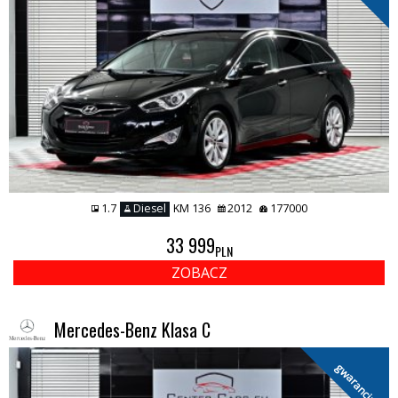
1.7
Diesel
KM 136
2012
177000
33 999
PLN
ZOBACZ
Mercedes-Benz Klasa C
gwarancja