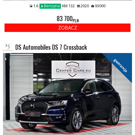
1.6
Benzyna
KM 132
2020
93000
83 700
PLN
ZOBACZ
DS Automobiles DS 7 Crossback
gwarancja