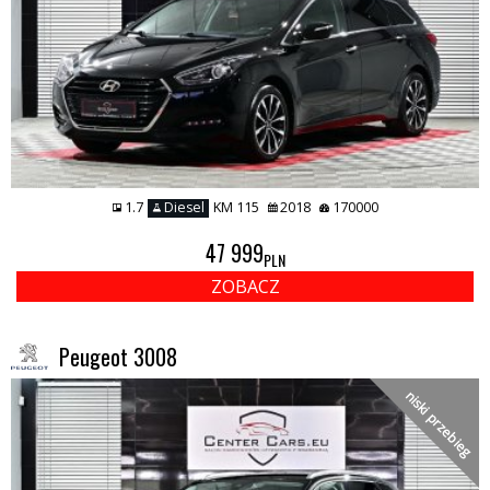
1.7
Diesel
KM 115
2018
170000
47 999
PLN
ZOBACZ
Peugeot 3008
niski przebieg