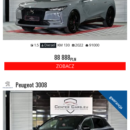
1.5
Diesel
KM 130
2022
91000
88 888
PLN
ZOBACZ
Peugeot 3008
gwarancja