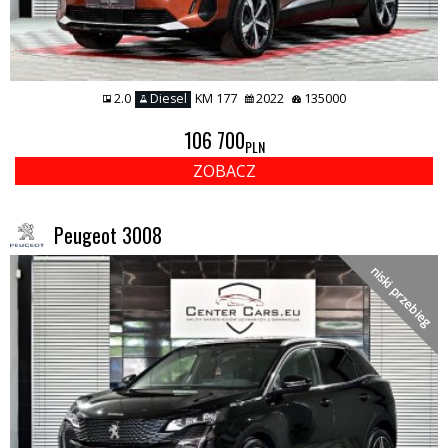
2.0
Diesel
KM 177
2022
135000
106 700
PLN
ZOBACZ
Peugeot 3008
niski przebieg