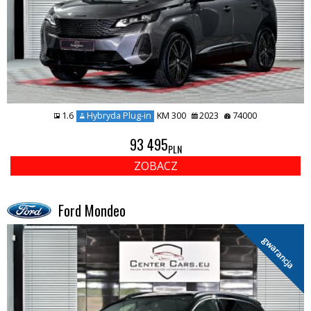
1.6
Hybryda Plug-in
KM 300
2023
74000
93 495
PLN
ZOBACZ
Ford Mondeo
gwarancja