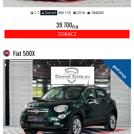
1.7
Diesel
KM 115
2016
184000
39 700
PLN
ZOBACZ
Fiat 500X
gwarancja