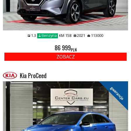
1.3
Benzyna
KM 158
2021
113000
86 999
PLN
ZOBACZ
Kia ProCeed
gwarancja