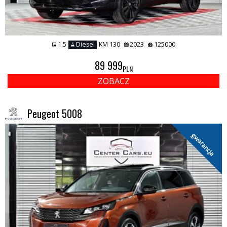
1.5
Diesel
KM 130
2023
125000
89 999
PLN
ZOBACZ
Peugeot 5008
gwarancja