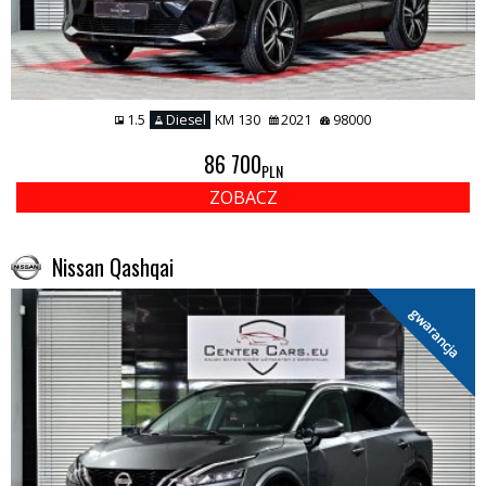
1.5
Diesel
KM 130
2021
98000
86 700
PLN
ZOBACZ
Nissan Qashqai
gwarancja