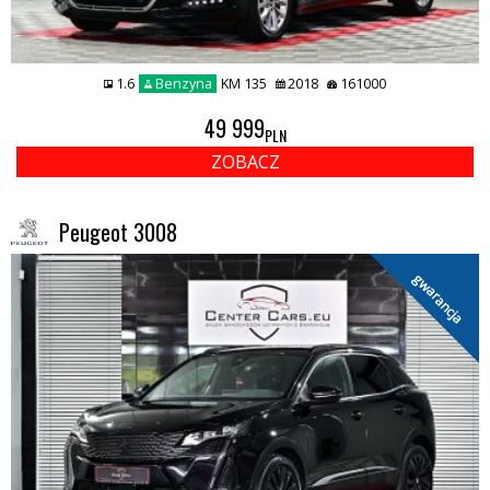
1.6
Benzyna
KM 135
2018
161000
49 999
PLN
ZOBACZ
Peugeot 3008
gwarancja