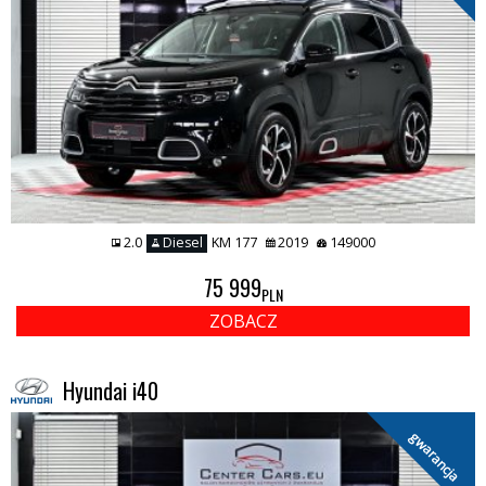
2.0
Diesel
KM 177
2019
149000
75 999
PLN
ZOBACZ
Hyundai i40
gwarancja