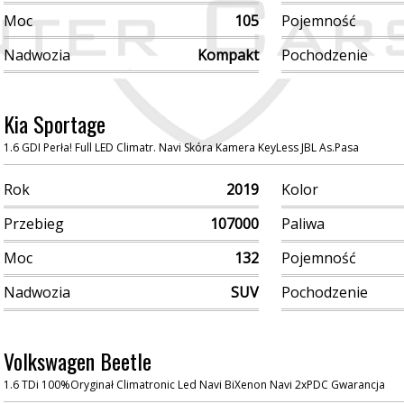
Moc
105
Pojemność
Nadwozia
Kompakt
Pochodzenie
Kia Sportage
1.6 GDI Perła! Full LED Climatr. Navi Skóra Kamera KeyLess JBL As.Pasa
Rok
2019
Kolor
Przebieg
107000
Paliwa
Moc
132
Pojemność
Nadwozia
SUV
Pochodzenie
Volkswagen Beetle
1.6 TDi 100%Oryginał Climatronic Led Navi BiXenon Navi 2xPDC Gwarancja