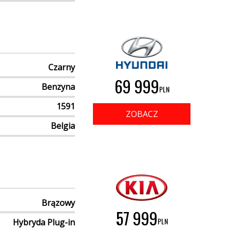
Czarny
69 999
Benzyna
PLN
1591
ZOBACZ
Belgia
Brązowy
57 999
PLN
Hybryda Plug-in