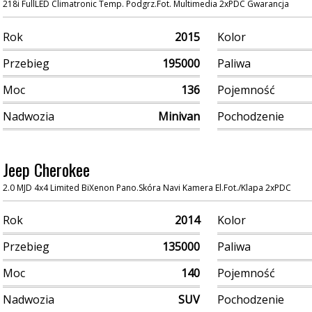
218i FullLED Climatronic Temp. Podgrz.Fot. Multimedia 2xPDC Gwarancja
Rok
2015
Kolor
Przebieg
195000
Paliwa
Moc
136
Pojemność
Nadwozia
Minivan
Pochodzenie
Jeep Cherokee
2.0 MJD 4x4 Limited BiXenon Pano.Skóra Navi Kamera El.Fot./Klapa 2xPDC
Rok
2014
Kolor
Przebieg
135000
Paliwa
Moc
140
Pojemność
Nadwozia
SUV
Pochodzenie