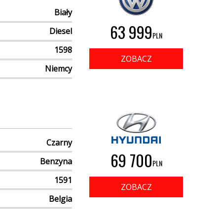
Biały
63 999
Diesel
PLN
1598
ZOBACZ
Niemcy
Czarny
69 700
Benzyna
PLN
1591
ZOBACZ
Belgia