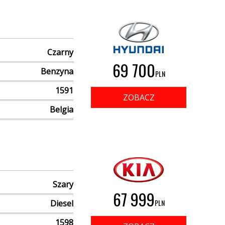
Czarny
69 700
Benzyna
PLN
1591
ZOBACZ
Belgia
Szary
67 999
PLN
Diesel
1598