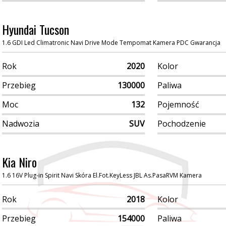
Hyundai Tucson
1.6 GDI Led Climatronic Navi Drive Mode Tempomat Kamera PDC Gwarancja
Rok
2020
Kolor
Przebieg
130000
Paliwa
Moc
132
Pojemność
Nadwozia
SUV
Pochodzenie
Kia Niro
1.6 16V Plug-in Spirit Navi Skóra El.Fot.KeyLess JBL As.PasaRVM Kamera
Rok
2018
Kolor
Przebieg
154000
Paliwa