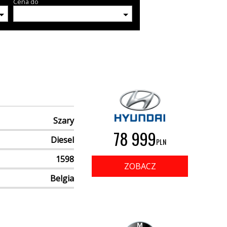
Cena do
Szary
78 999
Diesel
PLN
1598
ZOBACZ
Belgia