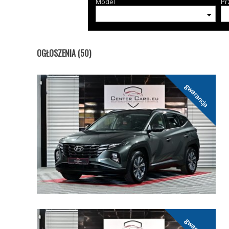
Model
Pr
OGŁOSZENIA (50)
gwarancja