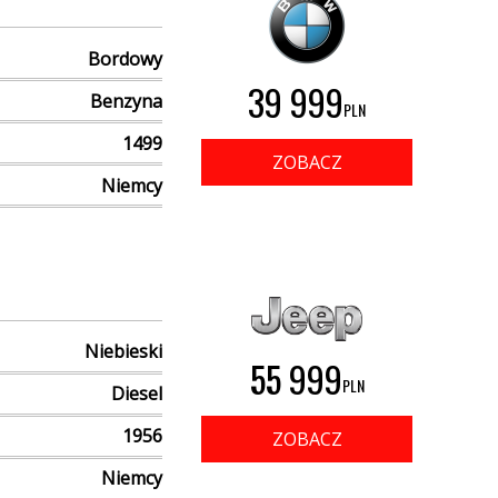
Bordowy
39 999
Benzyna
PLN
1499
ZOBACZ
Niemcy
Niebieski
55 999
PLN
Diesel
1956
ZOBACZ
Niemcy